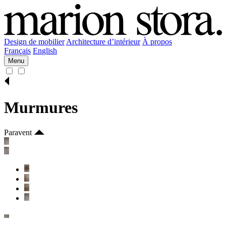
Design de mobilier
Architecture d’intérieur
À propos
Fr
ançais
En
glish
Menu
Murmures
Paravent